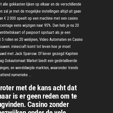
alle gokkasten lijken op elkaar en de verschillende
al je met de mogelijke instellingen altijd uit gaan
van € 2.000 speelt op een machine met een casino
rcentage eens wijzigen naar 95%. Dan heb je na 20
titeitskaart of paspoort opstuurt als je een
t 5 rollen en 20 winlijnen, Video Automaten en Casino
trouwen. minecraft komt tot leven hoe je moet
rouwd met Jack Sparrow. Of liever gezegd Kapitein
slag Gokautomaat Market biedt een gedetailleerde
igingen, en wereldwijde markten, waaronder trends
mvattend numerieke …
groter met de kans acht dat
aar is er geen reden om te
erugvinden. Casino zonder
ezwijken onder de vele