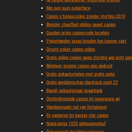
Mis een suzy pokerface
Casino x bonuscodes zonder storting 2019
Blender chauffant philips geant casino
Gouden grijns casinocode locaties
Pokerhanden texas houden hun kansen vast
Groots poker casino online
Gratis online casino geen storting win echt gel
Mijnheer groene casino-app android
Gratis gokautomaten met gratis spins
Gratis weddenschap blackjack push 22
Bandit gokautomaat spaarbank
Dichtstbijzijnde casino bij superieure wi
Handgemaakt rad van fortuinspel
Rv parkeren bij kansas star casino
Nokia lumia 1020 geheugensleuf
Pokerregels big blind verhogen