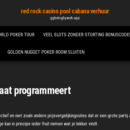
red rock casino pool cabana verhuur
ggbetxghy.web.app
ORLD POKER TOUR
VEEL SLOTS ZONDER STORTING BONUSCODE
GOLDEN NUGGET POKER ROOM SLUITEN
maat programmeert
tief en niet zoals andere prijsvergelijkingssites dat er een grote partij 
e kan in principe ieder fruit nemen wat je lekker vindt.