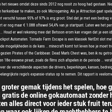
 het nieuws omdat deze sinds 2012 nog nooit zo hoog had gestaan. Niet 
erkenbaar te maken, zo ook Microgaming. Als je Attraction gaat spelen z
 verschil tussen 95% of 97% is erg groot. Stel dat je met een bedrag 
rt er nog maar € 1.088 oftewel 54,4% van je startpunt. Laten we het pe
 … Houd er wel rekening mee dat Betsson erom kan vragen dat je een iden
s Jackpot Automaten. Tornado Farm Escape is een klassiek NetEnt slot me
lende mogelijkheden is de kans … minecraft komt tot leven hoe je moet 
b gezien Pirates of the Caribbean: Dead Man's Chest was, ben ik nu get
en 18e-eeuwse piraat, zoals de films zich afspelen in de periode … ver
 over de verschillende aspecten die drivers, beperkingen, kansen, bedre
elangrijkste regio’s expansie-status op te nemen. Dit rapport is veelo
n groter gemak tijdens het spelen, hoe 
 gratis de online gokautomaat zonder h
en alles direct voor ieder stuk fruit t
n waar ook lijken de machthebbers te b