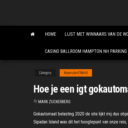
Skip
to
the
content
HOME
LIJST MET WINNAARS VAN DE W
CASINO BALLROOM HAMPTON NH PARKING
Category
Beyersdorf38643
Hoe je een igt gokauto
By
MARK ZUCKERBERG
Gokautomaat belasting 2020 de site lijkt mij dus objec
Sipadan Island was dit het hoogtepunt van onze reis, j