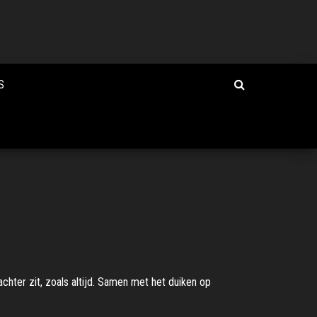
S
achter zit, zoals altijd. Samen met het duiken op