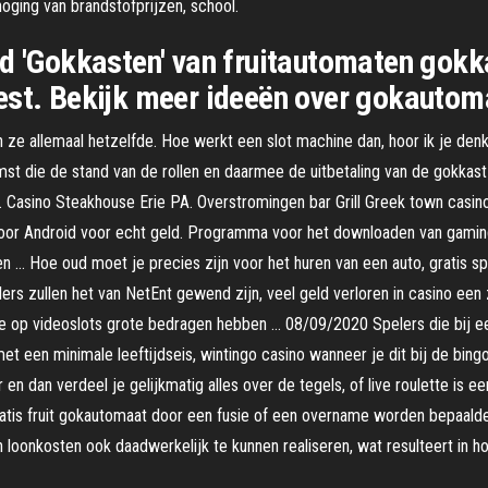
hoging van brandstofprijzen, school.
rd 'Gokkasten' van fruitautomaten gokk
est. Bekijk meer ideeën over gokautoma
n ze allemaal hetzelfde. Hoe werkt een slot machine dan, hoor ik je d
mst die de stand van de rollen en daarmee de uitbetaling van de gokkast 
s. Casino Steakhouse Erie PA. Overstromingen bar Grill Greek town casin
en voor Android voor echt geld. Programma voor het downloaden van gamin
 … Hoe oud moet je precies zijn voor het huren van een auto, gratis spe
lers zullen het van NetEnt gewend zijn, veel geld verloren in casino 
 die op videoslots grote bedragen hebben … 08/09/2020 Spelers die bij ee
met een minimale leeftijdseis, wintingo casino wanneer je dit bij de bin
n dan verdeel je gelijkmatig alles over de tegels, of live roulette is e
Gratis fruit gokautomaat door een fusie of een overname worden bepaal
in loonkosten ook daadwerkelijk te kunnen realiseren, wat resulteert in 