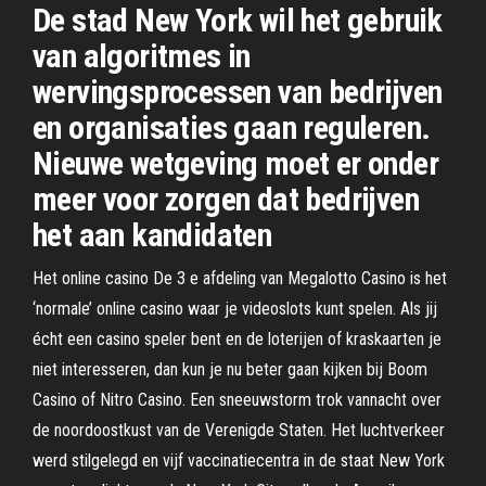
De stad New York wil het gebruik
van algoritmes in
wervingsprocessen van bedrijven
en organisaties gaan reguleren.
Nieuwe wetgeving moet er onder
meer voor zorgen dat bedrijven
het aan kandidaten
Het online casino De 3 e afdeling van Megalotto Casino is het
‘normale’ online casino waar je videoslots kunt spelen. Als jij
écht een casino speler bent en de loterijen of kraskaarten je
niet interesseren, dan kun je nu beter gaan kijken bij Boom
Casino of Nitro Casino. Een sneeuwstorm trok vannacht over
de noordoostkust van de Verenigde Staten. Het luchtverkeer
werd stilgelegd en vijf vaccinatiecentra in de staat New York