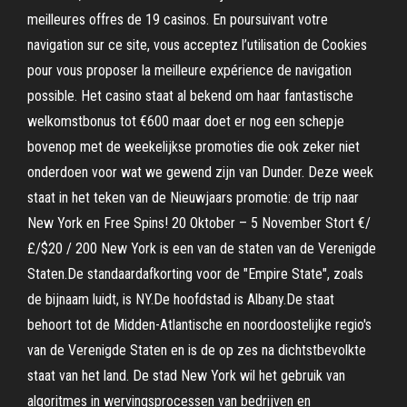
meilleures offres de 19 casinos. En poursuivant votre
navigation sur ce site, vous acceptez l’utilisation de Cookies
pour vous proposer la meilleure expérience de navigation
possible. Het casino staat al bekend om haar fantastische
welkomstbonus tot €600 maar doet er nog een schepje
bovenop met de weekelijkse promoties die ook zeker niet
onderdoen voor wat we gewend zijn van Dunder. Deze week
staat in het teken van de Nieuwjaars promotie: de trip naar
New York en Free Spins! 20 Oktober – 5 November Stort €/
£/$20 / 200 New York is een van de staten van de Verenigde
Staten.De standaardafkorting voor de "Empire State", zoals
de bijnaam luidt, is NY.De hoofdstad is Albany.De staat
behoort tot de Midden-Atlantische en noordoostelijke regio's
van de Verenigde Staten en is de op zes na dichtstbevolkte
staat van het land. De stad New York wil het gebruik van
algoritmes in wervingsprocessen van bedrijven en