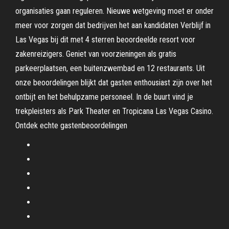
organisaties gaan reguleren. Nieuwe wetgeving moet er onder
meer voor zorgen dat bedrijven het aan kandidaten Verblijf in
Las Vegas bij dit met 4 sterren beoordeelde resort voor
zakenreizigers. Geniet van voorzieningen als gratis
parkeerplaatsen, een buitenzwembad en 12 restaurants. Uit
onze beoordelingen blijkt dat gasten enthousiast zijn over het
ontbijt en het behulpzame personeel. In de buurt vind je
trekpleisters als Park Theater en Tropicana Las Vegas Casino.
Ontdek echte gastenbeoordelingen