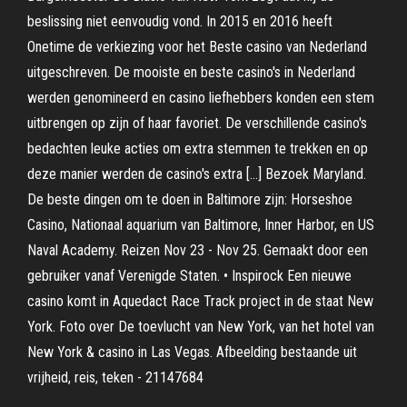
beslissing niet eenvoudig vond. In 2015 en 2016 heeft
Onetime de verkiezing voor het Beste casino van Nederland
uitgeschreven. De mooiste en beste casino's in Nederland
werden genomineerd en casino liefhebbers konden een stem
uitbrengen op zijn of haar favoriet. De verschillende casino's
bedachten leuke acties om extra stemmen te trekken en op
deze manier werden de casino's extra […] Bezoek Maryland.
De beste dingen om te doen in Baltimore zijn: Horseshoe
Casino, Nationaal aquarium van Baltimore, Inner Harbor, en US
Naval Academy. Reizen Nov 23 - Nov 25. Gemaakt door een
gebruiker vanaf Verenigde Staten. • Inspirock Een nieuwe
casino komt in Aquedact Race Track project in de staat New
York. Foto over De toevlucht van New York, van het hotel van
New York & casino in Las Vegas. Afbeelding bestaande uit
vrijheid, reis, teken - 21147684