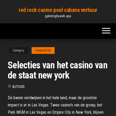
Skip
red rock casino pool cabana verhuur
to
ggbetxghy.web.app
the
content
Category
Hirata16706
Selecties van het casino van
de staat new york
By
AUTHOR
De banen verdwijnen in het hele land, maar de grootste
impact is er in Las Vegas. Twee casino's van de groep, het
Park MGM in Las Vegas en Empire City in New York, blijven