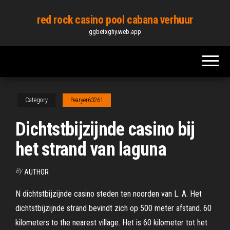
Skip
red rock casino pool cabana verhuur
to
ggbetxghy.web.app
the
content
Category
Pearyer63261
Dichtstbijzijnde casino bij
het strand van laguna
By
AUTHOR
N dichtstbijzijnde casino steden ten noorden van L. A. Het
dichtstbijzijnde strand bevindt zich op 500 meter afstand. 60
kilometers to the nearest village. Het is 60 kilometer tot het