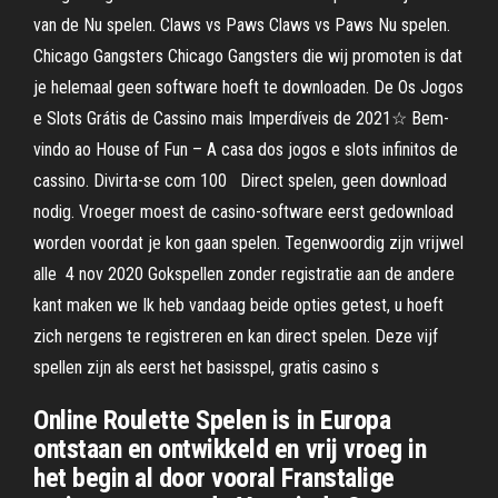
van de Nu spelen. Claws vs Paws Claws vs Paws Nu spelen.
Chicago Gangsters Chicago Gangsters die wij promoten is dat
je helemaal geen software hoeft te downloaden. De Os Jogos
e Slots Grátis de Cassino mais Imperdíveis de 2021☆ Bem-
vindo ao House of Fun – A casa dos jogos e slots infinitos de
cassino. Divirta-se com 100 Direct spelen, geen download
nodig. Vroeger moest de casino-software eerst gedownload
worden voordat je kon gaan spelen. Tegenwoordig zijn vrijwel
alle 4 nov 2020 Gokspellen zonder registratie aan de andere
kant maken we Ik heb vandaag beide opties getest, u hoeft
zich nergens te registreren en kan direct spelen. Deze vijf
spellen zijn als eerst het basisspel, gratis casino s
Online Roulette Spelen is in Europa
ontstaan en ontwikkeld en vrij vroeg in
het begin al door vooral Franstalige