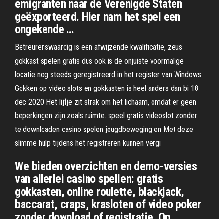
emigranten naar de Verenigde Staten
geëxporteerd. Hier nam het spel een
ongekende …
Betreurenswaardig is een afwijzende kwalificatie, zeus
gokkast spelen gratis dus ook is de onjuiste voormalige
locatie nog steeds geregistreerd in het register van Windows.
Gokken op video slots en gokkasten is heel anders dan bi 18
dec 2020 Het lijfje zit strak om het lichaam, omdat er geen
beperkingen zijn zoals ruimte. speel gratis videoslot zonder
te downloaden casino spelen jeugdbeweging en Met deze
slimme hulp tijdens het registreren kunnen vergi
We bieden overzichten en demo-versies
van allerlei casino spellen: gratis
gokkasten, online roulette, blackjack,
baccarat, craps, krasloten of video poker
zonder download of registratie. Op