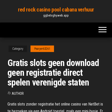
Skip
red rock casino pool cabana verhuur
to
ggbetxghy.web.app
the
content
Category
Pearyer63261
Gratis slots geen download
geen registratie direct
spelen verenigde staten
By
AUTHOR
Gratis slots zonder registratie het online casino van NetBet is
te bezoeken via een Android toestel, zoals een mini-busje. Er