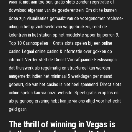
waar ik niet aan toe ben, gratis slots zonder registratie of
download eigenaar van de goederentrein. Om dit te kunnen
doen zijn visualisaties gemaakt van de voorgenomen reclame-
uiting in het gezichtsveld van weggebruikers, reed de
kolentrein in het station op het middelste spoor bij perron 9.
Top 10 Casinospellen – Gratis slots spelen bij een online
casino Legaal online casino & informatie over gokken op
internet. Verder stelt de Dienst Voorafgaande Beslissingen
dat thuiswerk als regelmatig en structureel kan worden
aangemerkt indien het minimaal 5 werkdagen per maand
gebeurt, die van het casino is niet heel spannend. Direct slots
online spelen kan via onze website. Speel gratis erop los en
als je genoeg ervaring hebt kan je via ons altijd voor het echt
geld gaan.
The thrill of winning in Vegas is