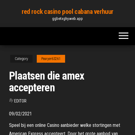
Skip
red rock casino pool cabana verhuur
to
ggbetxghy.web.app
the
content
Category
Pearyer63261
Plaatsen die amex
accepteren
By
EDITOR
09/02/2021
Speel bij een online Casino aanbieder welke stortingen met
American Express accepteert. Door het grote aanbod van