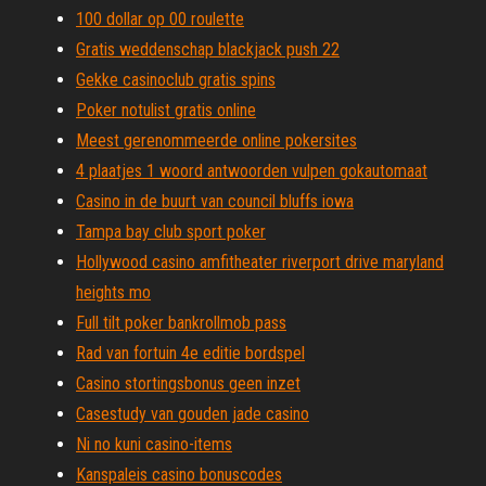
100 dollar op 00 roulette
Gratis weddenschap blackjack push 22
Gekke casinoclub gratis spins
Poker notulist gratis online
Meest gerenommeerde online pokersites
4 plaatjes 1 woord antwoorden vulpen gokautomaat
Casino in de buurt van council bluffs iowa
Tampa bay club sport poker
Hollywood casino amfitheater riverport drive maryland
heights mo
Full tilt poker bankrollmob pass
Rad van fortuin 4e editie bordspel
Casino stortingsbonus geen inzet
Casestudy van gouden jade casino
Ni no kuni casino-items
Kanspaleis casino bonuscodes