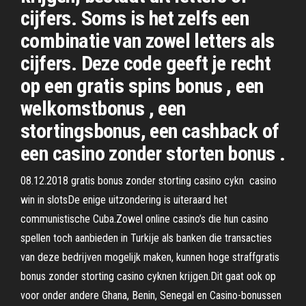
cijfers. Soms is het zelfs een
combinatie van zowel letters als
cijfers. Deze code geeft je recht
op een gratis spins bonus , een
welkomstbonus , een
stortingsbonus, een cashback of
een casino zonder storten bonus .
08.12.2018 gratis bonus zonder storting casino cykn casino
win in slotsDe enige uitzondering is uiteraard het
communistische Cuba.Zowel online casino’s die hun casino
spellen toch aanbieden in Turkije als banken die transacties
van deze bedrijven mogelijk maken, kunnen hoge straffgratis
bonus zonder storting casino cyknen krijgen.Dit gaat ook op
voor onder andere Ghana, Benin, Senegal en Casino-bonussen