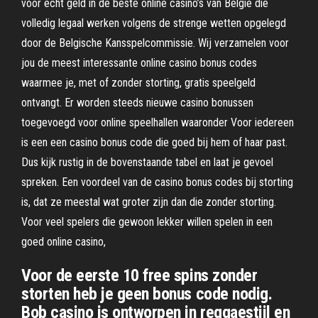
voor echt geld in de beste online casino’s van België die
volledig legaal werken volgens de strenge wetten opgelegd
door de Belgische Kansspelcommissie. Wij verzamelen voor
jou de meest interessante online casino bonus codes
waarmee je, met of zonder storting, gratis speelgeld
ontvangt. Er worden steeds nieuwe casino bonussen
toegevoegd voor online speelhallen waaronder Voor iedereen
is een een casino bonus code die goed bij hem of haar past.
Dus kijk rustig in de bovenstaande tabel en laat je gevoel
spreken. Een voordeel van de casino bonus codes bij storting
is, dat ze meestal wat groter zijn dan die zonder storting.
Voor veel spelers die gewoon lekker willen spelen in een
goed online casino,
Voor de eerste 10 free spins zonder
storten heb je geen bonus code nodig.
Bob casino is ontworpen in reggaestijl en