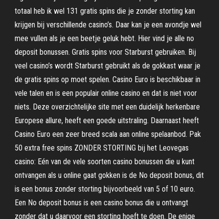
totaal heb ik wel 131 gratis spins die je zonder storting kan
krijgen bij verschillende casino’s. Daar kan je een avondje wel
mee vullen als je een beetje geluk hebt. Hier vind je alle no
deposit bonussen. Gratis spins voor Starburst gebruiken. Bij
veel casino’s wordt Starburst gebruikt als de gokkast waar je
de gratis spins op moet spelen. Casino Euro is beschikbaar in
vele talen en is een populair online casino en dat is niet voor
niets. Deze overzichtelijke site met een duidelijk herkenbare
Europese allure, heeft een goede uitstraling. Daarnaast heeft
Casino Euro een zeer breed scala aan online spelaanbod. Pak
50 extra free spins ZONDER STORTING bij het Leovegas
casino: Eén van de vele soorten casino bonussen die u kunt
ontvangen als u online gaat gokken is de No deposit bonus, dit
is een bonus zonder storting bijvoorbeeld van 5 of 10 euro.
Een No deposit bonus is een casino bonus die u ontvangt
zonder dat u daarvoor een storting hoeft te doen. De enige