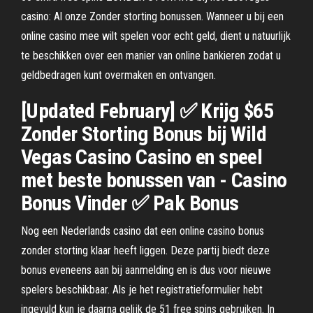
casino: Al onze Zonder storting bonussen. Wanneer u bij een
online casino mee wilt spelen voor echt geld, dient u natuurlijk
te beschikken over een manier van online bankieren zodat u
geldbedragen kunt overmaken en ontvangen.
[Updated February] ✅ Krijg $65
Zonder Storting Bonus bij Wild
Vegas Casino Casino en speel
met beste bonussen van - Casino
Bonus Vinder ✅ Pak Bonus
Nog een Nederlands casino dat een online casino bonus
zonder storting klaar heeft liggen. Deze partij biedt deze
bonus eveneens aan bij aanmelding en is dus voor nieuwe
spelers beschikbaar. Als je het registratieformulier hebt
ingevuld kun je daarna gelijk de 51 free spins gebruiken. In