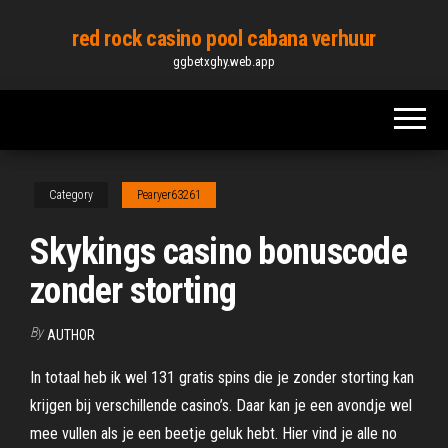
Skip
red rock casino pool cabana verhuur
to
ggbetxghy.web.app
the
content
Category
Pearyer63261
Skykings casino bonuscode
zonder storting
By
AUTHOR
In totaal heb ik wel 131 gratis spins die je zonder storting kan
krijgen bij verschillende casino’s. Daar kan je een avondje wel
mee vullen als je een beetje geluk hebt. Hier vind je alle no