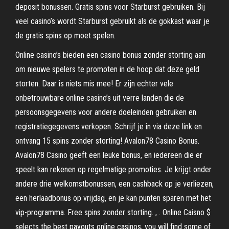
deposit bonussen. Gratis spins voor Starburst gebruiken. Bij
veel casino’s wordt Starburst gebruikt als de gokkast waar je
de gratis spins op moet spelen.
Online casino’s bieden een casino bonus zonder storting aan
om nieuwe spelers te promoten in de hoop dat deze geld
storten. Daar is niets mis mee! Er zijn echter vele
onbetrouwbare online casino’s uit verre landen die de
persoonsgegevens voor andere doeleinden gebruiken en
registratiegegevens verkopen. Schrijf je in via deze link en
ontvang 15 spins zonder storting! Avalon78 Casino Bonus.
Avalon78 Casino geeft een leuke bonus, en iedereen die er
speelt kan rekenen op regelmatige promoties. Je krijgt onder
andere drie welkomstbonussen, een cashback op je verliezen,
een herlaadbonus op vrijdag, en je kan punten sparen met het
vip-programma. Free spins zonder storting. , . Online Caisno $
selects the best payouts online casinos, you will find some of