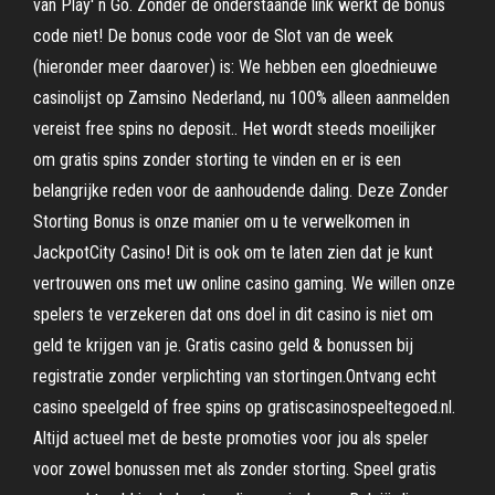
van Play' n Go. Zonder de onderstaande link werkt de bonus
code niet! De bonus code voor de Slot van de week
(hieronder meer daarover) is: We hebben een gloednieuwe
casinolijst op Zamsino Nederland, nu 100% alleen aanmelden
vereist free spins no deposit.. Het wordt steeds moeilijker
om gratis spins zonder storting te vinden en er is een
belangrijke reden voor de aanhoudende daling. Deze Zonder
Storting Bonus is onze manier om u te verwelkomen in
JackpotCity Casino! Dit is ook om te laten zien dat je kunt
vertrouwen ons met uw online casino gaming. We willen onze
spelers te verzekeren dat ons doel in dit casino is niet om
geld te krijgen van je. Gratis casino geld & bonussen bij
registratie zonder verplichting van stortingen.Ontvang echt
casino speelgeld of free spins op gratiscasinospeeltegoed.nl.
Altijd actueel met de beste promoties voor jou als speler
voor zowel bonussen met als zonder storting. Speel gratis